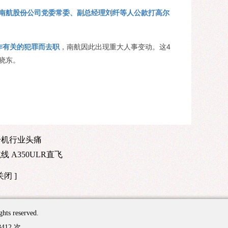
南航股份公司党委常委、副总经理刘纤等人公款打高尔
作有关的犯罪而去职
，南航因此出现重大人事变动。这4
晓东。
升机行业头痛
 A350ULR直飞
关闭
]
 reserved.
8412 次