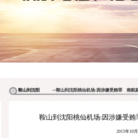
多
鞍山到沈阳
->鞍山到沈阳桃仙机场:因涉嫌受贿罪 南航
机场包车
鞍山到沈阳桃仙机场:因涉嫌受贿
2015年10