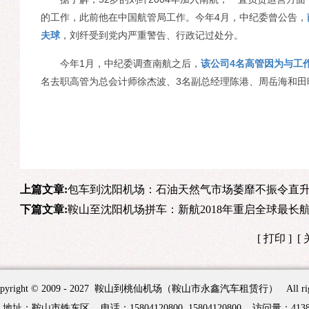
的工作，此前他在中国航管局工作。今年4月，中纪委曾公告，
夫球
，刘纤受到党内严重警告、行政记过处分。
今年1月，中纪委调查南航之后，
该公司4名高管因为与工
名去职高管为总会计师徐杰波、3名副总经理陈港、周岳海和田
上篇文章:
包车到沈阳机场：石油天然气市场萎靡不振令直
下篇文章:
鞍山至沈阳机场拼车：新航2018年重启全球最长航线
[
打印
] [
opyright © 2009 - 2027 鞍山到桃仙机场（鞍山市永鑫汽车租赁行） All rights
地址：鞍山市铁东区 电话：15804120800 15804120800 访问量：413