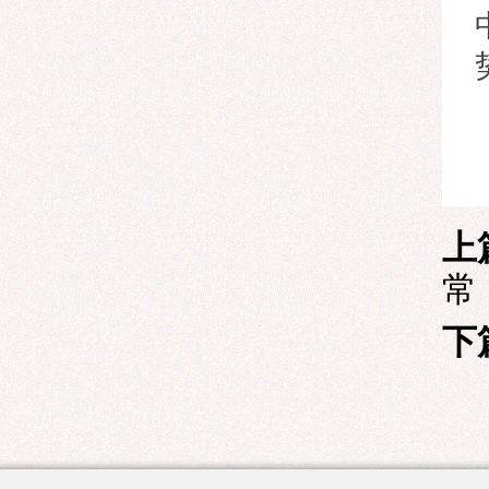
上
常
下