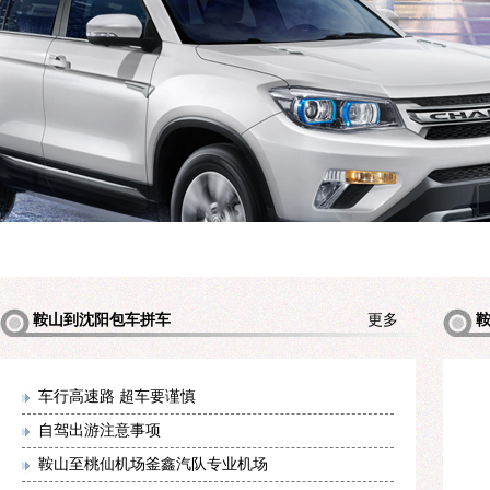
鞍山到沈阳包车拼车
更多
包车拼
车行高速路 超车要谨慎
自驾出游注意事项
鞍山至桃仙机场釜鑫汽队专业机场