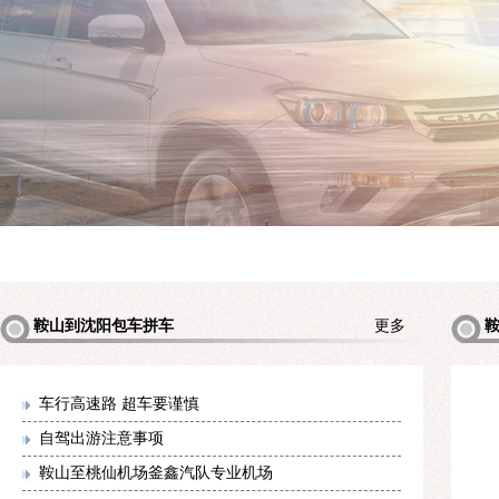
鞍山到沈阳包车拼车
更多
包车拼
车行高速路 超车要谨慎
自驾出游注意事项
鞍山至桃仙机场釜鑫汽队专业机场