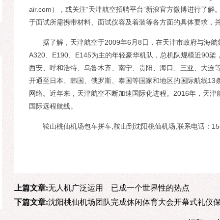
air.com），或关注“天津航空招聘平台”新浪官方微博进行
于面试所需携带材料、面试仪容及着装等各方面的具体要求，
据了解，天津航空于2009年6月8日，在天津市政府与海航
A320、E190、E145为主的年轻豪华机队，总机队规模近9
西安、呼和浩特、乌鲁木齐、南宁、贵阳、海口、三亚、大连
开通至日本、韩国、俄罗斯、泰国等国家和地区的国际航线13条
网络。近年来，天津航空不断加速国际化进程。2016年，天津
国际远程航线。
鞍山桃仙机场包车拼车,鞍山到沈阳桃仙机场,联系电话：1580
上篇文章:
无人机广泛运用 已成一个世界性的热点
下篇文章:
沈阳桃仙机场团队完成休闲体育大会开幕式礼仪