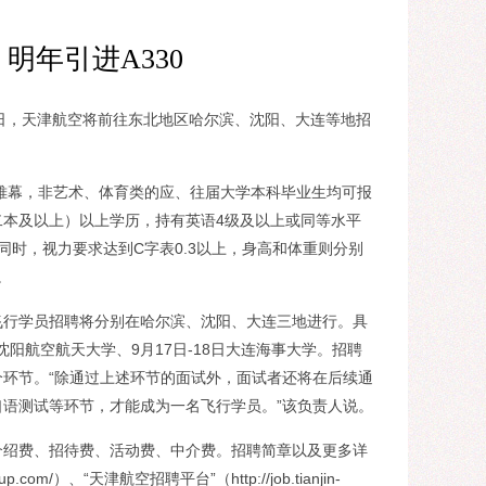
明年引进A330
-18日，天津航空将前往东北地区哈尔滨、沈阳、大连等地招
帷幕，非艺术、体育类的应、往届大学本科毕业生均可报
本及以上）以上学历，持有英语4级及以上或同等水平
。同时，视力要求达到C字表0.3以上，身高和体重则分别
。
行学员招聘将分别在哈尔滨、沈阳、大连三地进行。具
日沈阳航空航天大学、9月17日-18日大连海事大学。招聘
环节。“除通过上述环节的面试外，面试者还将在后续通
语测试等环节，才能成为一名飞行学员。”该负责人说。
绍费、招待费、活动费、中介费。招聘简章以及更多详
om/）、“天津航空招聘平台”（http://job.tianjin-