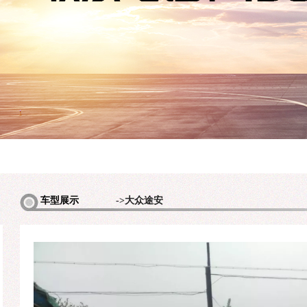
多
车型展示
->大众途安